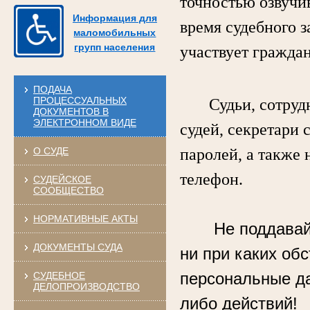
точностью озвучи
Информация для
время судебного з
маломобильных
групп населения
участвует гражда
ПОДАЧА
ПРОЦЕССУАЛЬНЫХ
Судьи, сотрудни
ДОКУМЕНТОВ В
ЭЛЕКТРОННОМ ВИДЕ
судей, секретари 
О СУДЕ
паролей, а также 
телефон.
СУДЕЙСКОЕ
СООБЩЕСТВО
НОРМАТИВНЫЕ АКТЫ
Не поддавай
ДОКУМЕНТЫ СУДА
ни при каких об
персональные д
СУДЕБНОЕ
ДЕЛОПРОИЗВОДСТВО
либо действий!