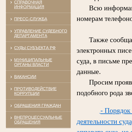
СПРАВОЧНАЯ
Всю информацию 
ИНФОРМАЦИЯ
номерам телефоно
ПРЕСС-СЛУЖБА
УПРАВЛЕНИЕ СУДЕБНОГО
ДЕПАРТАМЕНТА
Также сообщаем,
СУДЫ СУБЪЕКТА РФ
электронных писе
суда, в письме пр
МУНИЦИПАЛЬНЫЕ
ОРГАНЫ ВЛАСТИ
данные.
ВАКАНСИИ
Просим проявлят
ПРОТИВОДЕЙСТВИЕ
подобного рода з
КОРРУПЦИИ
ОБРАЩЕНИЯ ГРАЖДАН
- Порядок
ВНЕПРОЦЕССУАЛЬНЫЕ
деятельности суда
ОБРАЩЕНИЯ
аппарата суда, не