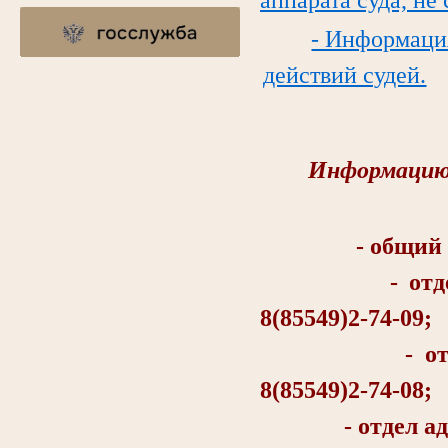
- Информаци
действий судей.
Информацию 
- общий отд
- отдел об
8(85549)2-74-09;
- отдел о
8(85549)2-74-08;
- отдел админи