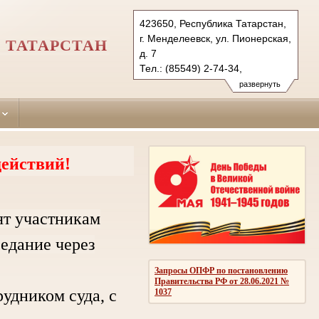
423650, Республика Татарстан,
г. Менделеевск, ул. Пионерская,
 ТАТАРСТАН
д. 7
Тел.: (85549) 2-74-34,
(85549) 2-53-44 (ф.)
развернуть
mendeleevsky.tat@sudrf.ru
ействий!
ят участникам
седание через
Запросы ОПФР по постановлению
Правительства РФ от 28.06.2021 №
дником суда, с
1037