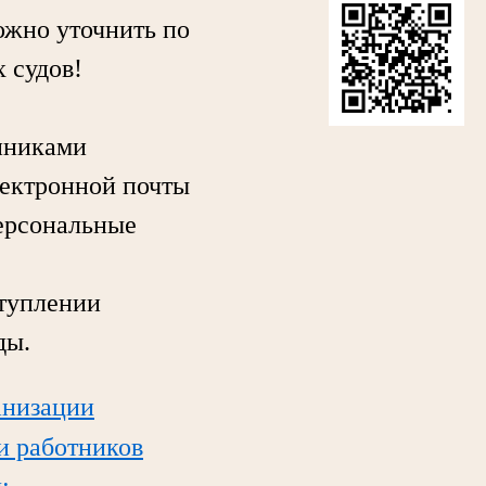
жно уточнить по
 судов!
нниками
лектронной почты
персональные
туплении
ды.
анизации
ли работников
;