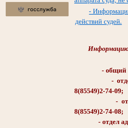
- Информаци
действий судей.
Информацию 
- общий отд
- отдел об
8(85549)2-74-09;
- отдел о
8(85549)2-74-08;
- отдел админи