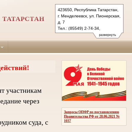
423650, Республика Татарстан,
г. Менделеевск, ул. Пионерская,
 ТАТАРСТАН
д. 7
Тел.: (85549) 2-74-34,
(85549) 2-53-44 (ф.)
развернуть
mendeleevsky.tat@sudrf.ru
ействий!
ят участникам
седание через
Запросы ОПФР по постановлению
Правительства РФ от 28.06.2021 №
дником суда, с
1037