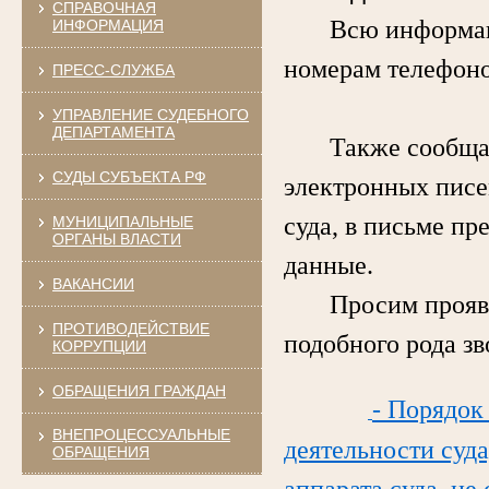
СПРАВОЧНАЯ
Всю информацию 
ИНФОРМАЦИЯ
номерам телефоно
ПРЕСС-СЛУЖБА
УПРАВЛЕНИЕ СУДЕБНОГО
ДЕПАРТАМЕНТА
Также сообщаем,
СУДЫ СУБЪЕКТА РФ
электронных писе
суда, в письме пр
МУНИЦИПАЛЬНЫЕ
ОРГАНЫ ВЛАСТИ
данные.
ВАКАНСИИ
Просим проявлят
ПРОТИВОДЕЙСТВИЕ
подобного рода з
КОРРУПЦИИ
ОБРАЩЕНИЯ ГРАЖДАН
- Порядок
ВНЕПРОЦЕССУАЛЬНЫЕ
деятельности суда
ОБРАЩЕНИЯ
аппарата суда, не