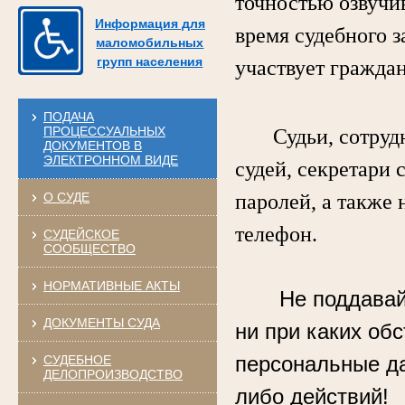
точностью озвучи
Информация для
время судебного з
маломобильных
групп населения
участвует гражда
ПОДАЧА
ПРОЦЕССУАЛЬНЫХ
Судьи, сотрудни
ДОКУМЕНТОВ В
ЭЛЕКТРОННОМ ВИДЕ
судей, секретари 
О СУДЕ
паролей, а также 
телефон.
СУДЕЙСКОЕ
СООБЩЕСТВО
НОРМАТИВНЫЕ АКТЫ
Не поддавай
ДОКУМЕНТЫ СУДА
ни при каких об
персональные д
СУДЕБНОЕ
ДЕЛОПРОИЗВОДСТВО
либо действий!