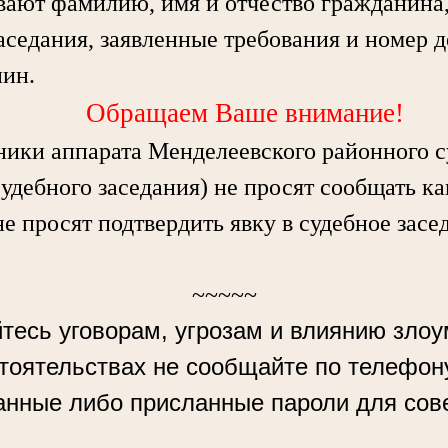
вают фамилию, имя и отчество гражданина, 
аседания, заявленные требования и номер д
нин.
Обращаем Ваше внимание!
ки аппарата Менделеевского районного с
судебного заседания) не просят сообщать к
не просят подтвердить явку в судебное засе
~~~~~
тесь уговорам, угрозам и влиянию зло
стоятельствах не сообщайте по телефон
анные либо присланные пароли для сов