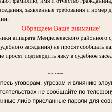
вают фамилию, имя и отчество гражданина, 
аседания, заявленные требования и номер д
нин.
Обращаем Ваше внимание!
ки аппарата Менделеевского районного с
судебного заседания) не просят сообщать к
не просят подтвердить явку в судебное засе
~~~~~
тесь уговорам, угрозам и влиянию зло
стоятельствах не сообщайте по телефон
анные либо присланные пароли для сов