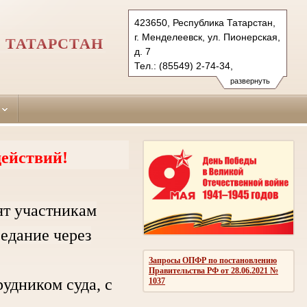
423650, Республика Татарстан,
г. Менделеевск, ул. Пионерская,
 ТАТАРСТАН
д. 7
Тел.: (85549) 2-74-34,
(85549) 2-53-44 (ф.)
развернуть
mendeleevsky.tat@sudrf.ru
ействий!
ят участникам
седание через
Запросы ОПФР по постановлению
Правительства РФ от 28.06.2021 №
дником суда, с
1037