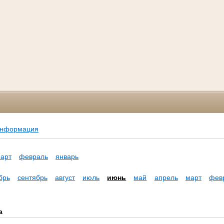
информация
арт
февраль
январь
брь
сентябрь
август
июль
июнь
май
апрель
март
фев
а