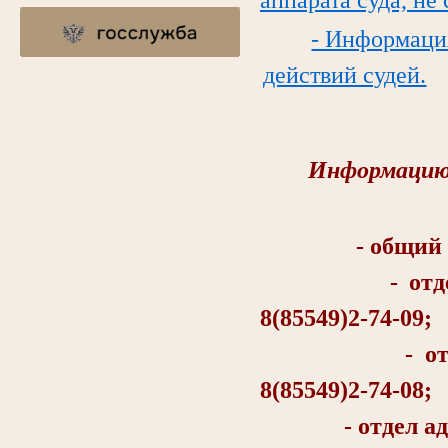
- Информаци
действий судей.
Информацию 
- общий отд
- отдел об
8(85549)2-74-09;
- отдел о
8(85549)2-74-08;
- отдел админи