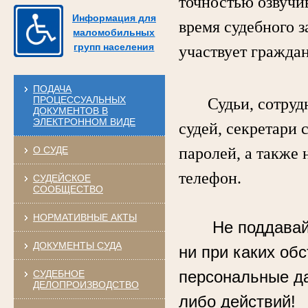
точностью озвучи
Информация для
время судебного з
маломобильных
групп населения
участвует гражда
ПОДАЧА
ПРОЦЕССУАЛЬНЫХ
Судьи, сотрудни
ДОКУМЕНТОВ В
ЭЛЕКТРОННОМ ВИДЕ
судей, секретари 
О СУДЕ
паролей, а также 
телефон.
СУДЕЙСКОЕ
СООБЩЕСТВО
НОРМАТИВНЫЕ АКТЫ
Не поддавай
ДОКУМЕНТЫ СУДА
ни при каких об
персональные д
СУДЕБНОЕ
ДЕЛОПРОИЗВОДСТВО
либо действий!