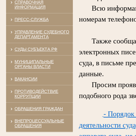
СПРАВОЧНАЯ
Всю информацию 
ИНФОРМАЦИЯ
номерам телефоно
ПРЕСС-СЛУЖБА
УПРАВЛЕНИЕ СУДЕБНОГО
ДЕПАРТАМЕНТА
Также сообщаем,
СУДЫ СУБЪЕКТА РФ
электронных писе
суда, в письме пр
МУНИЦИПАЛЬНЫЕ
ОРГАНЫ ВЛАСТИ
данные.
ВАКАНСИИ
Просим проявлят
ПРОТИВОДЕЙСТВИЕ
подобного рода з
КОРРУПЦИИ
ОБРАЩЕНИЯ ГРАЖДАН
- Порядок
ВНЕПРОЦЕССУАЛЬНЫЕ
деятельности суда
ОБРАЩЕНИЯ
аппарата суда, не