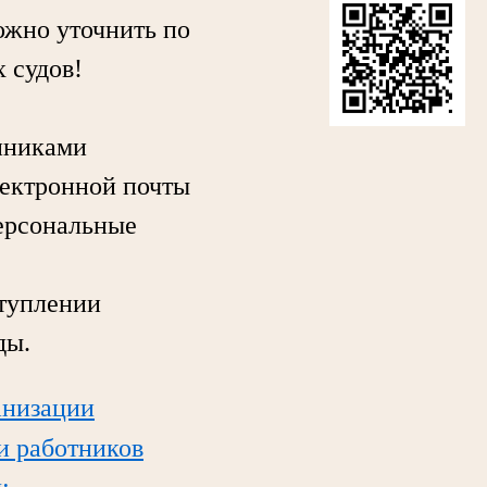
жно уточнить по
 судов!
нниками
лектронной почты
персональные
туплении
ды.
анизации
ли работников
;