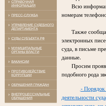
СПРАВОЧНАЯ
Всю информацию 
ИНФОРМАЦИЯ
номерам телефоно
ПРЕСС-СЛУЖБА
УПРАВЛЕНИЕ СУДЕБНОГО
ДЕПАРТАМЕНТА
Также сообщаем,
СУДЫ СУБЪЕКТА РФ
электронных писе
суда, в письме пр
МУНИЦИПАЛЬНЫЕ
ОРГАНЫ ВЛАСТИ
данные.
ВАКАНСИИ
Просим проявлят
ПРОТИВОДЕЙСТВИЕ
подобного рода з
КОРРУПЦИИ
ОБРАЩЕНИЯ ГРАЖДАН
- Порядок
ВНЕПРОЦЕССУАЛЬНЫЕ
деятельности суда
ОБРАЩЕНИЯ
аппарата суда, не