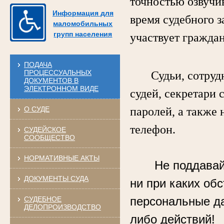
точностью озвучи
Информация для
время судебного з
маломобильных
групп населения
участвует гражда
ПОДАЧА
ПРОЦЕССУАЛЬНЫХ
Судьи, сотрудни
ДОКУМЕНТОВ В
ЭЛЕКТРОННОМ ВИДЕ
судей, секретари 
О СУДЕ
паролей, а также 
телефон.
СУДЕЙСКОЕ
СООБЩЕСТВО
НОРМАТИВНЫЕ АКТЫ
Не поддавай
ДОКУМЕНТЫ СУДА
ни при каких об
персональные д
СУДЕБНОЕ
ДЕЛОПРОИЗВОДСТВО
либо действий!