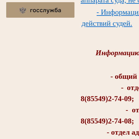
- Информаци
действий судей.
Информацию 
- общий отд
- отдел об
8(85549)2-74-09;
- отдел о
8(85549)2-74-08;
- отдел админи