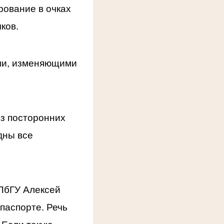
рование в очках
ков.
ами, изменяющими
з посторонних
дны все
ПбГУ Алексей
 паспорте. Речь