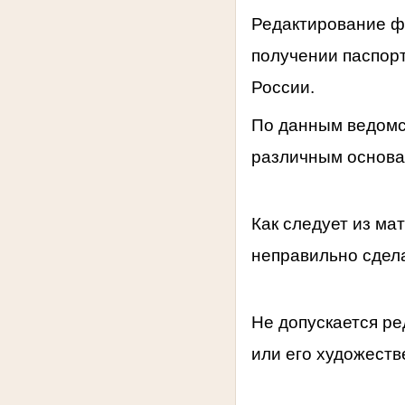
Редактирование фо
получении паспор
России.
По данным ведомст
различным основан
Как следует из ма
неправильно сдел
Не допускается р
или его художеств