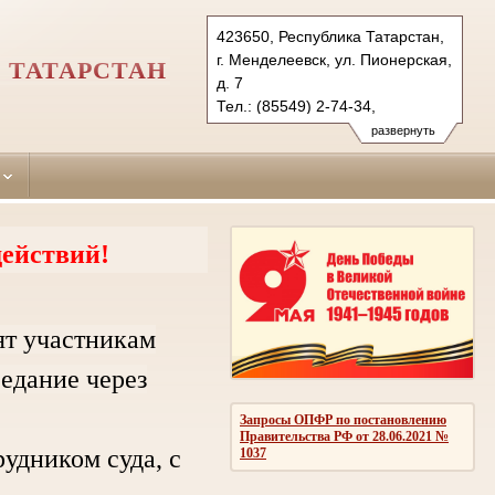
423650, Республика Татарстан,
г. Менделеевск, ул. Пионерская,
 ТАТАРСТАН
д. 7
Тел.: (85549) 2-74-34,
(85549) 2-53-44 (ф.)
развернуть
mendeleevsky.tat@sudrf.ru
ействий!
ят участникам
седание через
Запросы ОПФР по постановлению
Правительства РФ от 28.06.2021 №
дником суда, с
1037