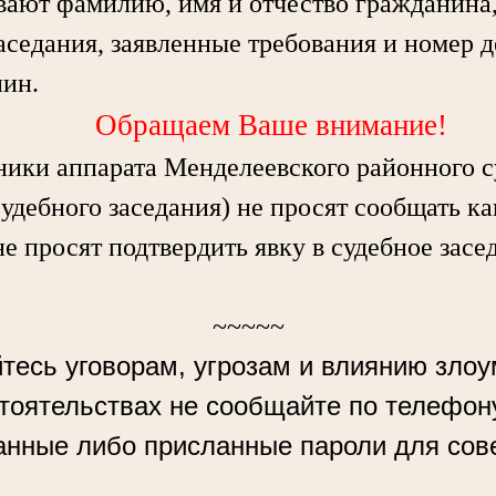
вают фамилию, имя и отчество гражданина, 
аседания, заявленные требования и номер д
нин.
Обращаем Ваше внимание!
ки аппарата Менделеевского районного с
судебного заседания) не просят сообщать к
не просят подтвердить явку в судебное засе
~~~~~
тесь уговорам, угрозам и влиянию зло
стоятельствах не сообщайте по телефон
анные либо присланные пароли для сов