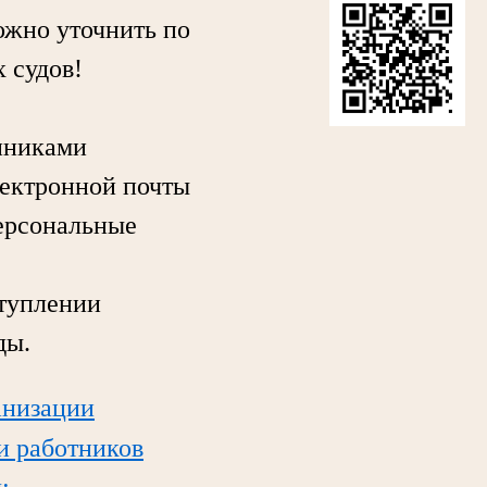
жно уточнить по
 судов!
нниками
лектронной почты
персональные
туплении
ды.
анизации
ли работников
;