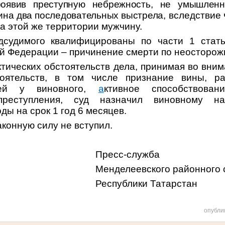
роявив преступную небрежность, не умышленн
ина два последовательных выстрела
, вследствие 
а этой же территории мужчину.
дсудимого квалифицированы по части 1 стать
ой Федерации – причинение смерти по неосторож
тических обстоятельств дела, принимая во вним
тоятельств, в том числе
признание вины, ра
тей у виновного,
а
ктивное способствова
преступления,
суд назначил виновному н
ды на срок 1 год 6 месяцев.
аконную силу не вступил.
Пресс-служба
Менделеевского районного 
Республики Татарстан
опубли