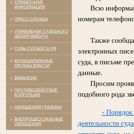
СПРАВОЧНАЯ
Всю информацию 
ИНФОРМАЦИЯ
номерам телефоно
ПРЕСС-СЛУЖБА
УПРАВЛЕНИЕ СУДЕБНОГО
ДЕПАРТАМЕНТА
Также сообщаем,
СУДЫ СУБЪЕКТА РФ
электронных писе
суда, в письме пр
МУНИЦИПАЛЬНЫЕ
ОРГАНЫ ВЛАСТИ
данные.
ВАКАНСИИ
Просим проявлят
ПРОТИВОДЕЙСТВИЕ
подобного рода з
КОРРУПЦИИ
ОБРАЩЕНИЯ ГРАЖДАН
- Порядок
ВНЕПРОЦЕССУАЛЬНЫЕ
деятельности суда
ОБРАЩЕНИЯ
аппарата суда, не