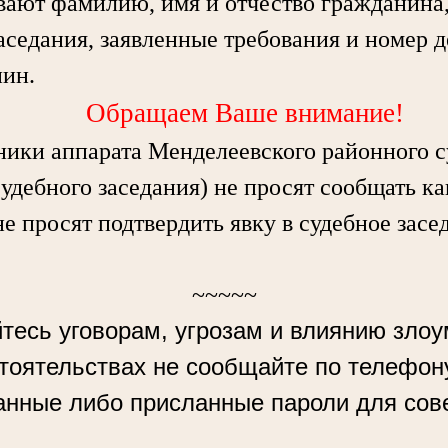
вают фамилию, имя и отчество гражданина, 
аседания, заявленные требования и номер д
нин.
Обращаем Ваше внимание!
ки аппарата Менделеевского районного с
судебного заседания) не просят сообщать к
не просят подтвердить явку в судебное засе
~~~~~
тесь уговорам, угрозам и влиянию зло
стоятельствах не сообщайте по телефон
анные либо присланные пароли для сов