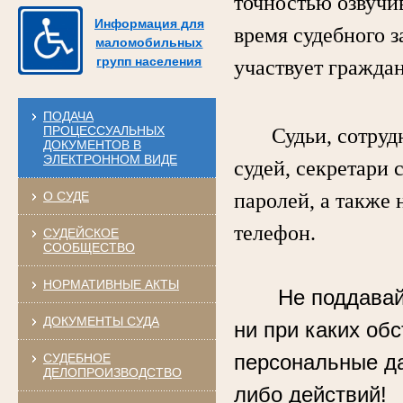
точностью озвучи
Информация для
время судебного з
маломобильных
групп населения
участвует гражда
ПОДАЧА
ПРОЦЕССУАЛЬНЫХ
Судьи, сотрудни
ДОКУМЕНТОВ В
ЭЛЕКТРОННОМ ВИДЕ
судей, секретари 
О СУДЕ
паролей, а также 
телефон.
СУДЕЙСКОЕ
СООБЩЕСТВО
НОРМАТИВНЫЕ АКТЫ
Не поддавай
ДОКУМЕНТЫ СУДА
ни при каких об
персональные д
СУДЕБНОЕ
ДЕЛОПРОИЗВОДСТВО
либо действий!