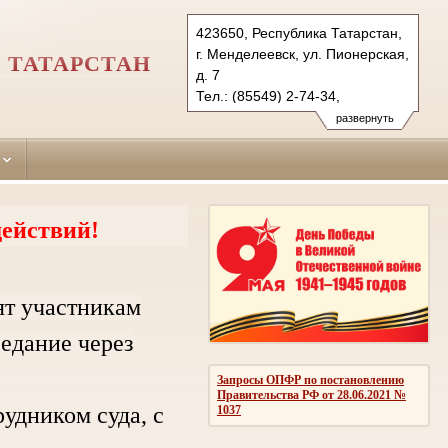
423650, Республика Татарстан,
г. Менделеевск, ул. Пионерская,
 ТАТАРСТАН
д. 7
Тел.: (85549) 2-74-34,
(85549) 2-53-44 (ф.)
развернуть
mendeleevsky.tat@sudrf.ru
ействий!
ят участникам
седание через
Запросы ОПФР по постановлению
Правительства РФ от 28.06.2021 №
дником суда, с
1037