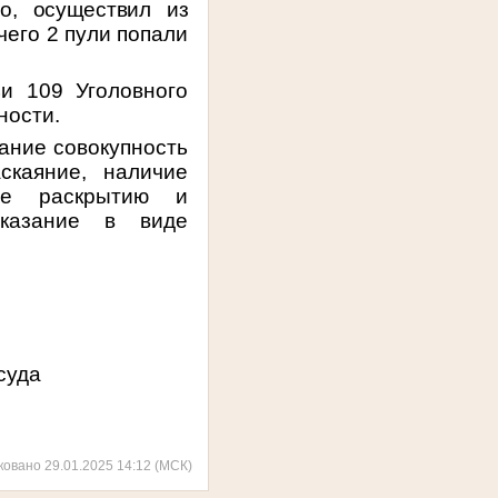
о, осуществил из
чего 2 пули попали
и 109 Уголовного
ности.
ание с
овокупность
скаяние, наличие
ние раскрытию и
аказание в виде
суда
ковано 29.01.2025 14:12 (МСК)