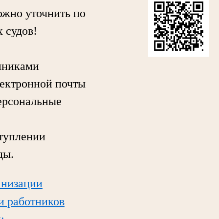
жно уточнить по
 судов!
нниками
лектронной почты
персональные
туплении
ды.
анизации
ли работников
;