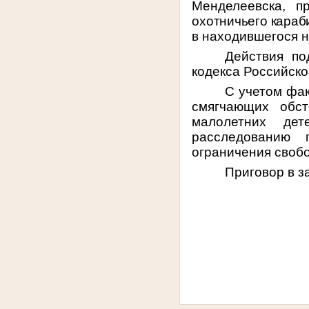
Менделеевска,
п
охотничьего караб
в находившегося н
Действия по
кодекса Российск
С учетом фак
смягчающих обс
малолетних де
расследованию 
ограничения свобо
Приговор в з