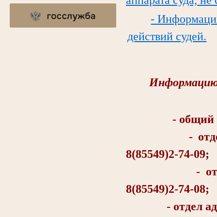
- Информаци
действий судей.
Информацию 
- общий отд
- отдел об
8(85549)2-74-09;
- отдел о
8(85549)2-74-08;
- отдел админи