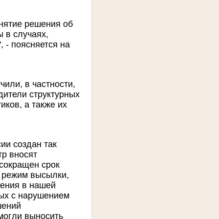
нятие решения об
 в случаях,
 - поясняется на
или, в частности,
дители структурных
иков, а также их
ии создан так
тр вносят
 сокращен срок
 режим высылки,
дения в нашей
ных с нарушением
шений
 могли выносить