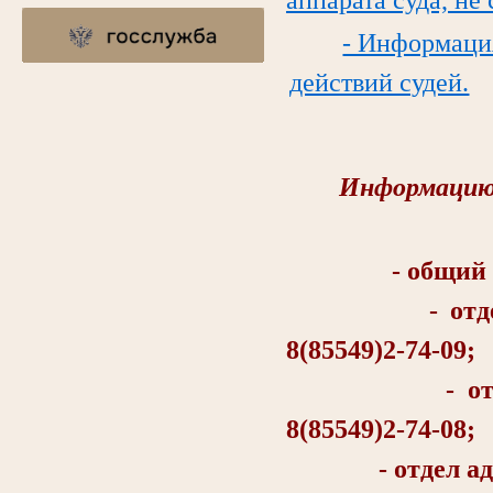
- Информаци
действий судей.
Информацию 
- общий отд
- отдел об
8(85549)2-74-09;
- отдел о
8(85549)2-74-08;
- отдел админи