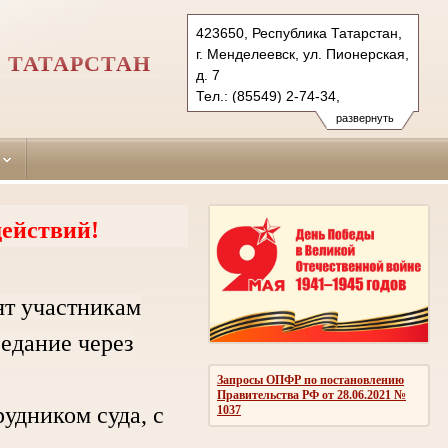
423650, Республика Татарстан,
г. Менделеевск, ул. Пионерская,
 ТАТАРСТАН
д. 7
Тел.: (85549) 2-74-34,
(85549) 2-53-44 (ф.)
развернуть
mendeleevsky.tat@sudrf.ru
ействий!
ят участникам
седание через
Запросы ОПФР по постановлению
Правительства РФ от 28.06.2021 №
дником суда, с
1037