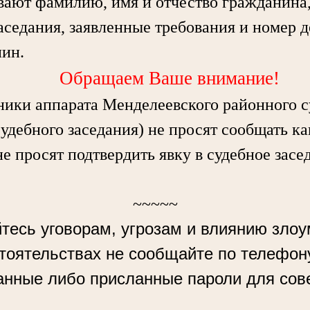
вают фамилию, имя и отчество гражданина, 
аседания, заявленные требования и номер д
нин.
Обращаем Ваше внимание!
ки аппарата Менделеевского районного с
судебного заседания) не просят сообщать к
не просят подтвердить явку в судебное засе
~~~~~
тесь уговорам, угрозам и влиянию зло
стоятельствах не сообщайте по телефон
анные либо присланные пароли для сов