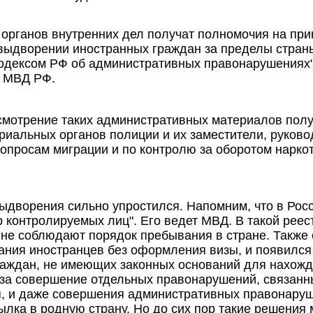
органов внутренних дел получат полномочия на при
выдворении иностранных граждан за пределы страны
дексом РФ об административных правонарушениях",
 МВД РФ.
мотрение таких административных материалов получ
риальных органов полиции и их заместители, руково
опросам миграции и по контролю за оборотом наркот
ыдворения сильно упростился. Напомним, что в Росс
 контролируемых лиц". Его ведет МВД. В такой реес
 не соблюдают порядок пребывания в стране. Также
ания иностранцев без оформления визы, и появился
раждан, не имеющих законных оснований для нахож
, за совершение отдельных правонарушений, связан
, и даже совершения административных правонару
лка в родную страну. Но до сих пор такие решения