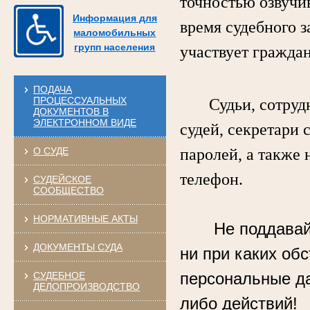
точностью озвучи
Информация для
время судебного з
маломобильных
групп населения
участвует гражда
ПОДАЧА
ПРОЦЕССУАЛЬНЫХ
Судьи, сотрудни
ДОКУМЕНТОВ В
ЭЛЕКТРОННОМ ВИДЕ
судей, секретари 
О СУДЕ
паролей, а также 
телефон.
СУДЕЙСКОЕ
СООБЩЕСТВО
НОРМАТИВНЫЕ АКТЫ
Не поддавай
ДОКУМЕНТЫ СУДА
ни при каких об
персональные д
СУДЕБНОЕ
ДЕЛОПРОИЗВОДСТВО
либо действий!