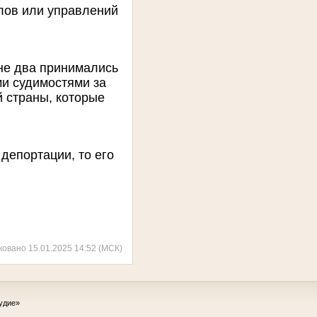
елов или управлений
 не два принимались
и судимостями за
 страны, которые
депортации, то его
ковано 15.01.2025 14:52 (МСК)
удие»