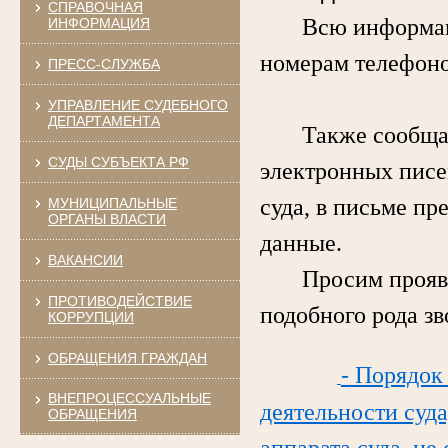
СПРАВОЧНАЯ
Всю информацию 
ИНФОРМАЦИЯ
номерам телефоно
ПРЕСС-СЛУЖБА
УПРАВЛЕНИЕ СУДЕБНОГО
ДЕПАРТАМЕНТА
Также сообщаем,
СУДЫ СУБЪЕКТА РФ
электронных писе
суда, в письме пр
МУНИЦИПАЛЬНЫЕ
ОРГАНЫ ВЛАСТИ
данные.
ВАКАНСИИ
Просим проявлят
ПРОТИВОДЕЙСТВИЕ
подобного рода з
КОРРУПЦИИ
ОБРАЩЕНИЯ ГРАЖДАН
- Порядок
ВНЕПРОЦЕССУАЛЬНЫЕ
деятельности суда
ОБРАЩЕНИЯ
аппарата суда, не