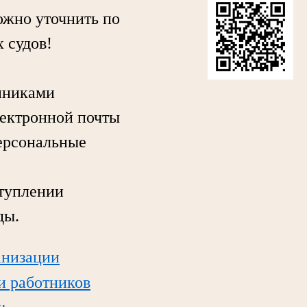
жно уточнить по
 судов!
нниками
лектронной почты
персональные
туплении
ды.
анизации
ли работников
;