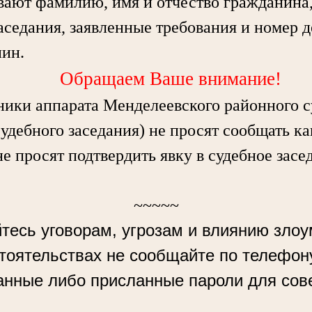
вают фамилию, имя и отчество гражданина, 
аседания, заявленные требования и номер д
нин.
Обращаем Ваше внимание!
ки аппарата Менделеевского районного с
судебного заседания) не просят сообщать к
не просят подтвердить явку в судебное засе
~~~~~
тесь уговорам, угрозам и влиянию зло
стоятельствах не сообщайте по телефон
анные либо присланные пароли для сов