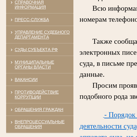
СПРАВОЧНАЯ
Всю информацию 
ИНФОРМАЦИЯ
номерам телефоно
ПРЕСС-СЛУЖБА
УПРАВЛЕНИЕ СУДЕБНОГО
ДЕПАРТАМЕНТА
Также сообщаем,
СУДЫ СУБЪЕКТА РФ
электронных писе
суда, в письме пр
МУНИЦИПАЛЬНЫЕ
ОРГАНЫ ВЛАСТИ
данные.
ВАКАНСИИ
Просим проявлят
ПРОТИВОДЕЙСТВИЕ
подобного рода з
КОРРУПЦИИ
ОБРАЩЕНИЯ ГРАЖДАН
- Порядок
ВНЕПРОЦЕССУАЛЬНЫЕ
деятельности суда
ОБРАЩЕНИЯ
аппарата суда, не