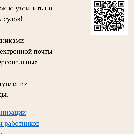
жно уточнить по
 судов!
нниками
лектронной почты
персональные
туплении
ды.
анизации
ли работников
;