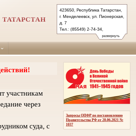
423650, Республика Татарстан,
г. Менделеевск, ул. Пионерская,
 ТАТАРСТАН
д. 7
Тел.: (85549) 2-74-34,
(85549) 2-53-44 (ф.)
развернуть
mendeleevsky.tat@sudrf.ru
ействий!
ят участникам
седание через
Запросы ОПФР по постановлению
Правительства РФ от 28.06.2021 №
дником суда, с
1037