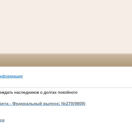
информация
еждать наследников о долгах покойного
азета - Федеральный выпуск: №270(9809)
ков