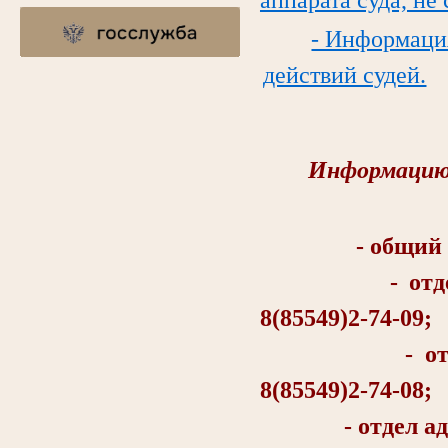
- Информаци
действий судей.
Информацию 
- общий отд
- отдел об
8(85549)2-74-09;
- отдел о
8(85549)2-74-08;
- отдел админи