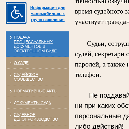
точностью озвучи
Информация для
время судебного з
маломобильных
групп населения
участвует гражда
ПОДАЧА
ПРОЦЕССУАЛЬНЫХ
Судьи, сотрудни
ДОКУМЕНТОВ В
ЭЛЕКТРОННОМ ВИДЕ
судей, секретари 
О СУДЕ
паролей, а также 
телефон.
СУДЕЙСКОЕ
СООБЩЕСТВО
НОРМАТИВНЫЕ АКТЫ
Не поддавай
ДОКУМЕНТЫ СУДА
ни при каких об
персональные д
СУДЕБНОЕ
ДЕЛОПРОИЗВОДСТВО
либо действий!