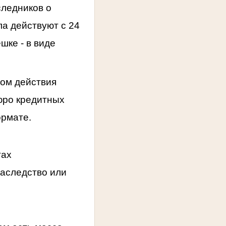
следников о
ла действуют с 24
шке - в виде
лом действия
юро кредитных
ормате.
тах
наследство или