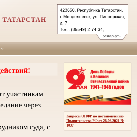
423650, Республика Татарстан,
г. Менделеевск, ул. Пионерская,
 ТАТАРСТАН
д. 7
Тел.: (85549) 2-74-34,
(85549) 2-53-44 (ф.)
развернуть
mendeleevsky.tat@sudrf.ru
ействий!
ят участникам
седание через
Запросы ОПФР по постановлению
Правительства РФ от 28.06.2021 №
дником суда, с
1037