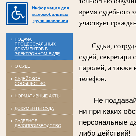
точностью озвучи
Информация для
время судебного з
маломобильных
групп населения
участвует гражда
ПОДАЧА
ПРОЦЕССУАЛЬНЫХ
Судьи, сотрудни
ДОКУМЕНТОВ В
ЭЛЕКТРОННОМ ВИДЕ
судей, секретари 
О СУДЕ
паролей, а также 
телефон.
СУДЕЙСКОЕ
СООБЩЕСТВО
НОРМАТИВНЫЕ АКТЫ
Не поддавай
ДОКУМЕНТЫ СУДА
ни при каких об
персональные д
СУДЕБНОЕ
ДЕЛОПРОИЗВОДСТВО
либо действий!