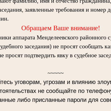
вают фамилию, имя и отчество гражданина, 
аседания, заявленные требования и номер д
нин.
Обращаем Ваше внимание!
ки аппарата Менделеевского районного с
судебного заседания) не просят сообщать к
не просят подтвердить явку в судебное засе
~~~~~
тесь уговорам, угрозам и влиянию зло
стоятельствах не сообщайте по телефон
анные либо присланные пароли для сов