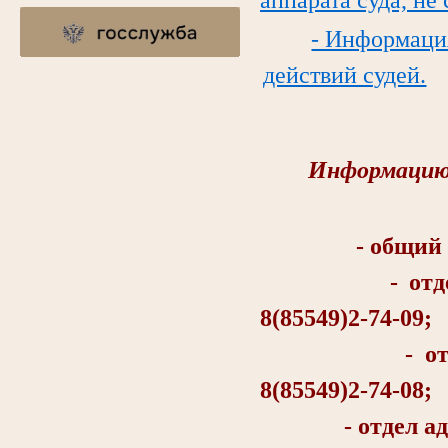
- Информаци
действий судей.
Информацию 
- общий отд
- отдел об
8(85549)2-74-09;
- отдел о
8(85549)2-74-08;
- отдел админи