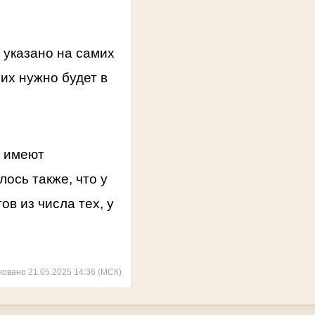
о указано на самих
 их нужно будет в
е имеют
ось также, что у
в из числа тех, у
ковано 21.05.2025 14:36 (МСК)