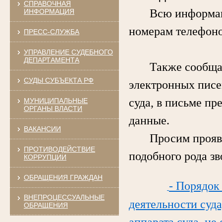
СПРАВОЧНАЯ
Всю информацию 
ИНФОРМАЦИЯ
номерам телефоно
ПРЕСС-СЛУЖБА
УПРАВЛЕНИЕ СУДЕБНОГО
ДЕПАРТАМЕНТА
Также сообщаем,
СУДЫ СУБЪЕКТА РФ
электронных писе
суда, в письме пр
МУНИЦИПАЛЬНЫЕ
ОРГАНЫ ВЛАСТИ
данные.
ВАКАНСИИ
Просим проявлят
ПРОТИВОДЕЙСТВИЕ
подобного рода з
КОРРУПЦИИ
ОБРАЩЕНИЯ ГРАЖДАН
- Порядок
ВНЕПРОЦЕССУАЛЬНЫЕ
деятельности суда
ОБРАЩЕНИЯ
аппарата суда, не