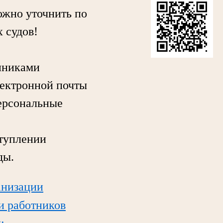
жно уточнить по
 судов!
нниками
лектронной почты
персональные
туплении
ды.
анизации
ли работников
;